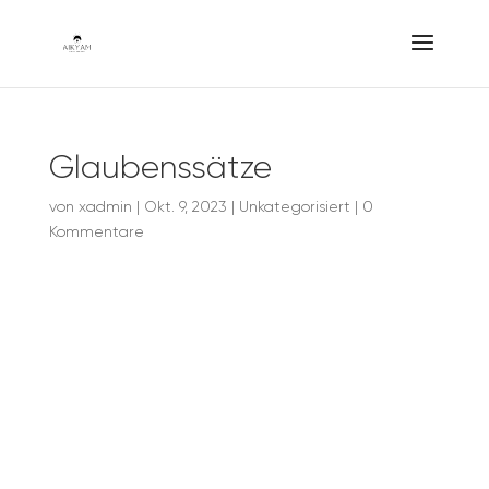
Glaubenssätze
von
xadmin
|
Okt. 9, 2023
|
Unkategorisiert
|
0
Kommentare
Glaubenss
ätze