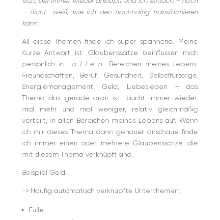
sitzt, der immer wieder anklopft und ich einfach – noch
– nicht
weiß, wie ich den nachhaltig transformieren
kann.
All diese Themen finde ich super spannend. Meine
Kurze Antwort ist: Glaubenssätze beinflussen mich
persönlich in
a l l e n
Bereichen meines Lebens.
Freundschaften, Beruf, Gesundheit, Selbstfürsorge,
Energiemanagement, Geld, Liebesleben – das
Thema das gerade dran ist taucht immer wieder,
mal mehr und mal weniger, relativ gleichmäßig
verteilt, in allen Bereichen meines Lebens auf. Wenn
ich mir dieses Thema dann genauer anschaue finde
ich immer einen oder mehrere Glaubenssätze, die
mit diesem Thema verknüpft sind.
Beispiel Geld:
->
Häufig automatisch verknüpfte Unterthemen:
Fülle,